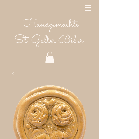
Handgemachte
St. Galler Biber