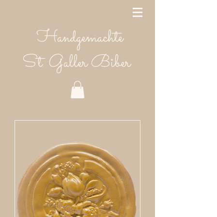
Handgemachte
St. Galler Biber