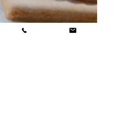
Adresse
Email
beckbeck@biberhus.ch
Email
Email
beckbeck@biberhus.ch